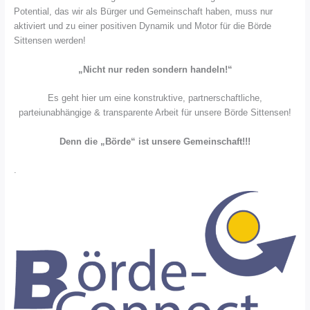
Potential, das wir als Bürger und Gemeinschaft haben, muss nur
aktiviert und zu einer positiven Dynamik und Motor für die Börde
Sittensen werden!
„Nicht nur reden sondern handeln!“
Es geht hier um eine konstruktive, partnerschaftliche,
parteiunabhängige & transparente Arbeit für unsere Börde Sittensen!
Denn die „Börde“ ist unsere Gemeinschaft!!!
.
Projekt
„Börde-
Börde-
„Börde-
Connect“:
Connect:
Connect“:
„Gemeinsam
Zukunft
Info-
für
Börde
Veranstaltung
die
Sittensen
auf
Börde“
plant
YouTube
neues
einsehbar
Projekt