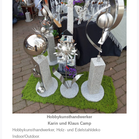
Hobbykunsthandwerker
Karin und Klaus Camp
Hobbykunsthandwerker, Holz- und Edelstahldeko
Indoor/Outdoor.