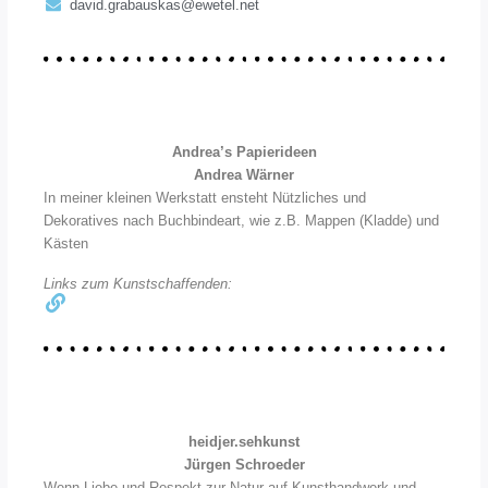
david.grabauskas@ewetel.net
Andrea’s Papierideen
Andrea Wärner
In meiner kleinen Werkstatt ensteht Nützliches und
Dekoratives nach Buchbindeart, wie z.B. Mappen (Kladde) und
Kästen
Links zum Kunstschaffenden:
heidjer.sehkunst
Jürgen Schroeder
Wenn Liebe und Respekt zur Natur auf Kunsthandwerk und