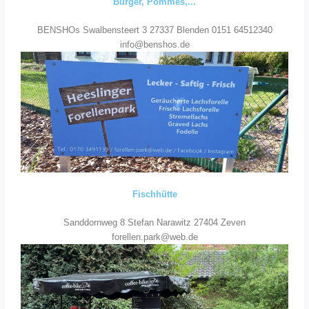
Burger, Pommes,...
BENSHOs Swalbensteert 3 27337 Blenden 0151 64512340
info@benshos.de
Fischhütte
Sanddornweg 8 Stefan Narawitz 27404 Zeven
forellen.park@web.de