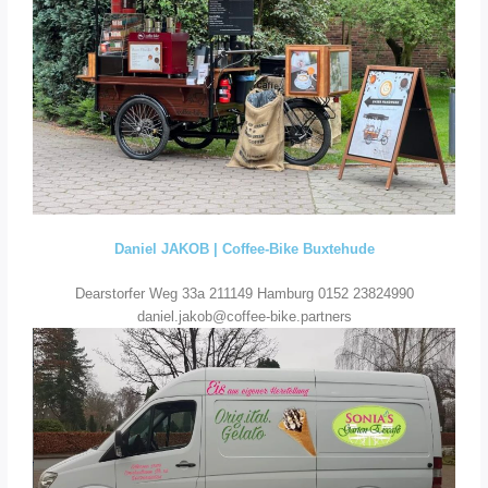
Daniel JAKOB | Coffee-Bike Buxtehude
Dearstorfer Weg 33a 211149 Hamburg 0152 23824990
daniel.jakob@coffee-bike.partners