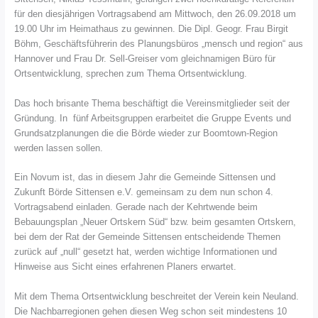
für den diesjährigen Vortragsabend am Mittwoch, den 26.09.2018 um
19.00 Uhr im Heimathaus zu gewinnen. Die Dipl. Geogr. Frau Birgit
Böhm, Geschäftsführerin des Planungsbüros „mensch und region“ aus
Hannover und Frau Dr. Sell-Greiser vom gleichnamigen Büro für
Ortsentwicklung, sprechen zum Thema Ortsentwicklung.
Das hoch brisante Thema beschäftigt die Vereinsmitglieder seit der
Gründung. In fünf Arbeitsgruppen erarbeitet die Gruppe Events und
Grundsatzplanungen die die Börde wieder zur Boomtown-Region
werden lassen sollen.
Ein Novum ist, das in diesem Jahr die Gemeinde Sittensen und
Zukunft Börde Sittensen e.V. gemeinsam zu dem nun schon 4.
Vortragsabend einladen. Gerade nach der Kehrtwende beim
Bebauungsplan „Neuer Ortskern Süd“ bzw. beim gesamten Ortskern,
bei dem der Rat der Gemeinde Sittensen entscheidende Themen
zurück auf „null“ gesetzt hat, werden wichtige Informationen und
Hinweise aus Sicht eines erfahrenen Planers erwartet.
Mit dem Thema Ortsentwicklung beschreitet der Verein kein Neuland.
Die Nachbarregionen gehen diesen Weg schon seit mindestens 10