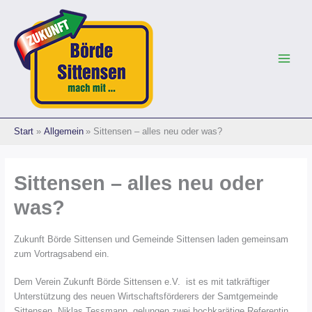
Zum
Inhalt
springen
Start
Allgemein
Sittensen – alles neu oder was?
Sittensen – alles neu oder
was?
Zukunft Börde Sittensen und Gemeinde Sittensen laden gemeinsam
zum Vortragsabend ein.
Dem Verein Zukunft Börde Sittensen e.V. ist es mit tatkräftiger
Unterstützung des neuen Wirtschaftsförderers der Samtgemeinde
Sittensen, Niklas Tessmann, gelungen zwei hochkarätige Referentin