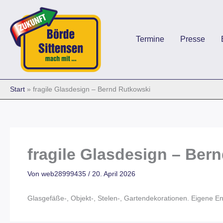
Zum
Inhalt
springen
Termine
Presse
Start
fragile Glasdesign – Bernd Rutkowski
fragile Glasdesign – Ber
Von
web28999435
/
20. April 2026
Glasgefäße-, Objekt-, Stelen-, Gartendekorationen. Eigene En