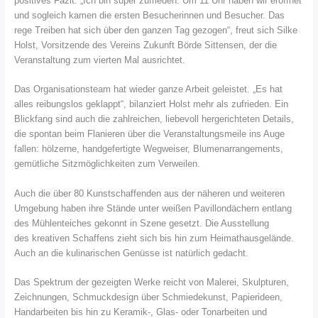
positives Fazit. „Ich bin super zufrieden. Um 11 Uhr haben wir eröffnet
und sogleich kamen die ersten Besucherinnen und Besucher. Das
rege Treiben hat sich über den ganzen Tag gezogen“, freut sich Silke
Holst, Vorsitzende des Vereins Zukunft Börde Sittensen, der die
Veranstaltung zum vierten Mal ausrichtet.
Das Organisationsteam hat wieder ganze Arbeit geleistet. „Es hat
alles reibungslos geklappt“, bilanziert Holst mehr als zufrieden. Ein
Blickfang sind auch die zahlreichen, liebevoll hergerichteten Details,
die spontan beim Flanieren über die Veranstaltungsmeile ins Auge
fallen: hölzerne, handgefertigte Wegweiser, Blumenarrangements,
gemütliche Sitzmöglichkeiten zum Verweilen.
Auch die über 80 Kunstschaffenden aus der näheren und weiteren
Umgebung haben ihre Stände unter weißen Pavillondächern entlang
des Mühlenteiches gekonnt in Szene gesetzt. Die Ausstellung
des kreativen Schaffens zieht sich bis hin zum Heimathausgelände.
Auch an die kulinarischen Genüsse ist natürlich gedacht.
Das Spektrum der gezeigten Werke reicht von Malerei, Skulpturen,
Zeichnungen, Schmuckdesign über Schmiedekunst, Papierideen,
Handarbeiten bis hin zu Keramik-, Glas- oder Tonarbeiten und