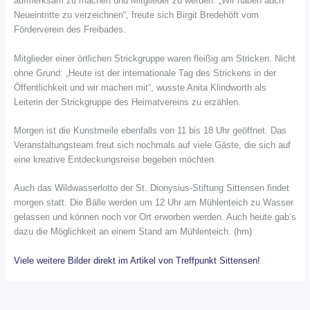
aufmerksam zu machen und Mitglieder zu werden. „Wir haben auch
Neueintritte zu verzeichnen“, freute sich Birgit Bredehöft vom
Förderverein des Freibades.
Mitglieder einer örtlichen Strickgruppe waren fleißig am Stricken. Nicht
ohne Grund: „Heute ist der internationale Tag des Strickens in der
Öffentlichkeit und wir machen mit“, wusste Anita Klindworth als
Leiterin der Strickgruppe des Heimatvereins zu erzählen.
Morgen ist die Kunstmeile ebenfalls von 11 bis 18 Uhr geöffnet. Das
Veranstaltungsteam freut sich nochmals auf viele Gäste, die sich auf
eine kreative Entdeckungsreise begeben möchten.
Auch das Wildwasserlotto der St. Dionysius-Stiftung Sittensen findet
morgen statt. Die Bälle werden um 12 Uhr am Mühlenteich zu Wasser
gelassen und können noch vor Ort erworben werden. Auch heute gab’s
dazu die Möglichkeit an einem Stand am Mühlenteich. (hm)
Viele weitere Bilder direkt im Artikel von Treffpunkt Sittensen!