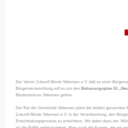
Der Verein Zukunft Börde Sittensen e.V. lädt zu einer Bürge
Bürgerversammlung soll es um den
Bebauungsplan 51 „Neu
Bördezentrum Sittensen gehen.
Der Rat der Gemeinde Sittensen plant die beiden genannten Ko
Zukunft Börde Sittensen e.V. in der Verantwortung, den Bürge
Entscheidungsprozess zu erleichtern. Wir laden dazu ein, Wü
an die Politik weiterzugeben. Aber auch die Fragen, die ein