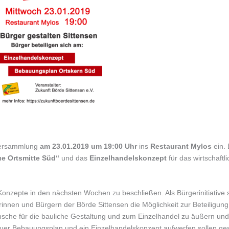
rversammlung
am 23.01.2019 um 19:00 Uhr
ins
Restaurant Mylos
ein. 
e Ortsmitte Süd“
und das
Einzelhandelskonzept
für das wirtschaftli
nzepte in den nächsten Wochen zu beschließen. Als Bürgerinitiative s
rinnen und Bürgern der Börde Sittensen die Möglichkeit zur Beteiligun
nsche für die bauliche Gestaltung und zum Einzelhandel zu äußern un
 neuer Bebauungsplan und ein Einzelhandelskonzept aufwerfen sollen g