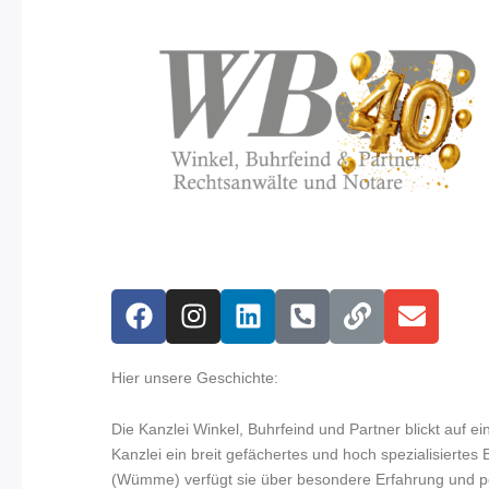
F
I
L
P
L
E
a
n
i
h
i
n
c
s
n
o
n
v
e
t
k
n
k
e
Hier unsere Geschichte:
b
a
e
e
l
Die Kanzlei Winkel, Buhrfeind und Partner blickt auf ei
o
g
d
-
o
Kanzlei ein breit gefächertes und hoch spezialisierte
o
r
i
s
p
(Wümme) verfügt sie über besondere Erfahrung und pe