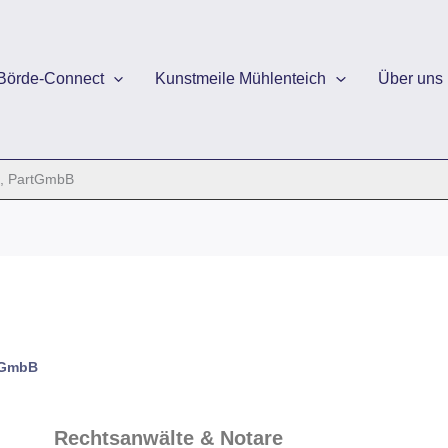
Börde-Connect
Kunstmeile Mühlenteich
Über uns
e, PartGmbB
rtGmbB
Rechtsanwälte & Notare